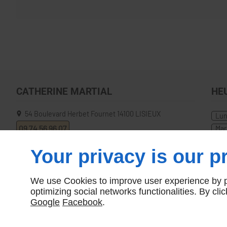
CATHERINE MARTIAL
HE
54 Boulevard Herbet Fournet
14100
LISIEUX
Lu
09 74 56 96 07
Mar
Sa
Your privacy is our pr
We use Cookies to improve user experience by pe
optimizing social networks functionalities. By cl
Google
Facebook
.