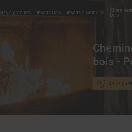
Cheminées
êles à granulés
Inserts Bois
Inserts à Granulés
bois
Cheminé
bois - 
09 74 56 9