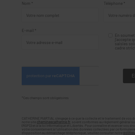
Nom *
Téléphone *
E-mail *
En soumett
j'accepte q
saisies soi
cadre stri
*Ces champs sont obligatoires
CATHERINE MARTIAL s'engage à ce que la collecte et le traitement de vos do
notre site
chemineecatherine.fr
, soient conformes au règlement général su
(RGPD) et à la loi Informatique et Libertés. Pour connaître et exercer vos dr
votre consentement à l'utilisation des données collectées par ce formulaire, 
d'opposition au démarchage téléphonique, veuillez consulter notre
politiq