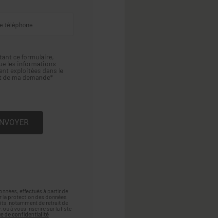
ant ce formulaire,
ue les informations
ent exploitées dans le
ct de ma demande*
nnées, effectués à partir de
r la protection des données
oits, notamment de retrait de
ou à vous inscrire sur la liste
ue de confidentialité