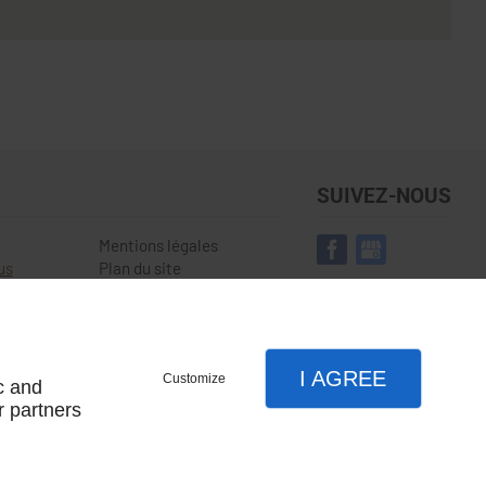
SUIVEZ-NOUS
Mentions légales
us
Plan du site
I AGREE
Customize
c and
r partners