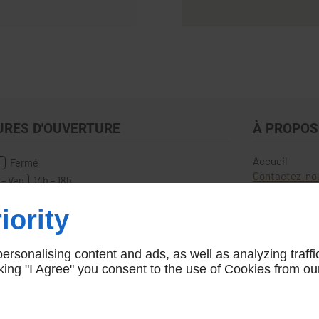
URES D'OUVERTURE
À PROPOS
Accueil
n
Fermé
Contactez-no
 – Ven
14h – 18h
m
10h – 12h | 14h - 18h
iority
rsonalising content and ads, as well as analyzing traffi
icking "I Agree" you consent to the use of Cookies from ou
Agence Marketing Linkeo