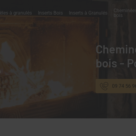
Cheminées
êles à granulés
Inserts Bois
Inserts à Granulés
bois
Cheminé
bois - 
09 74 56 9