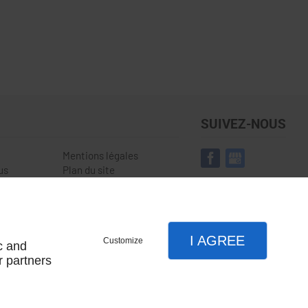
SUIVEZ-NOUS
Mentions légales
us
Plan du site
I AGREE
Customize
c and
r partners