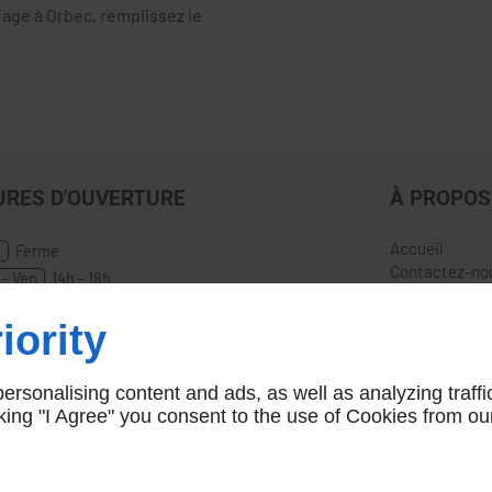
fage à Orbec, remplissez le
URES D'OUVERTURE
À PROPOS
Accueil
n
Fermé
Contactez-no
 – Ven
14h – 18h
m
10h – 12h | 14h - 18h
iority
rsonalising content and ads, as well as analyzing traffi
icking "I Agree" you consent to the use of Cookies from ou
Agence Marketing Linkeo