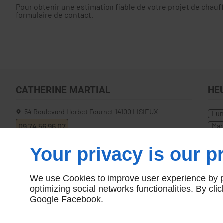
Pour obtenir une estimation fiable de votre projet de chauf
formulaire de contact.
CATHERINE MARTIAL
HE
54 Boulevard Herbet Fournet
14100
LISIEUX
Lu
09 74 56 96 07
Mar
Sa
Your privacy is our pr
We use Cookies to improve user experience by pe
optimizing social networks functionalities. By cl
Google
Facebook
.