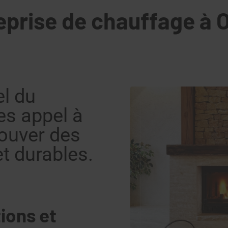
eprise de chauffage à 
el du
es appel à
rouver des
t durables.
ions et