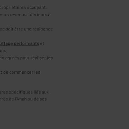
propriétaires occupant,
eurs revenus inférieurs à
ec doit être une résidence
uffage performants
et
ues.
es agréés pour réaliser les
nt de commencer les
ères spécifiques liés aux
rès de l'Anah ou de ses