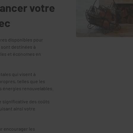
nancer votre
bec
ières disponibles pour
 sont destinées à
bles et économes en
ales qui visent à
ropres, telles que les
es énergies renouvelables.
significative des coûts
duisant ainsi votre
ur encourager les