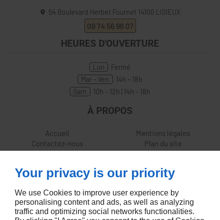
54 Boulevard Herbet Fournet
14100
LISIEUX
09 74 56 96 07
HEURES D'OUVERTURE
Lun
Fermé
Mar – Ven
14h – 18h
Sam
10h – 12h | 14h - 18h
À PROPOS
Accueil
Mentions légales
Contactez-nous
Plan du site
SUIVEZ-NOUS
Your privacy is our priority
We use Cookies to improve user experience by
personalising content and ads, as well as analyzing
traffic and optimizing social networks functionalities.